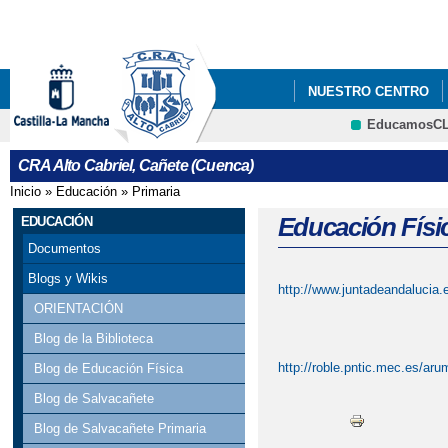
Pa
co
pri
NUESTRO CENTRO
EducamosC
CRA Alto Cabriel, Cañete (Cuenca)
Inicio
»
Educación
»
Primaria
Se encuentra usted aquí
Educación Físi
EDUCACIÓN
Documentos
Blogs y Wikis
http://www.juntadeandalucia.e
ORIENTACIÓN
Blog de la Biblioteca
http://roble.pntic.mec.es/a
Blog de Educación Física
Blog de Salvacañete
Blog de Salvacañete Primaria